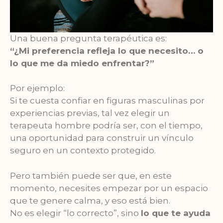
Una buena pregunta terapéutica es:
“¿Mi preferencia refleja lo que necesito… o
lo que me da miedo enfrentar?”
Por ejemplo:
Si te cuesta confiar en figuras masculinas por
experiencias previas, tal vez elegir un
terapeuta hombre podría ser, con el tiempo,
una oportunidad para construir un vínculo
seguro en un contexto protegido.
Pero también puede ser que, en este
momento, necesites empezar por un espacio
que te genere calma, y eso está bien.
No es elegir “lo correcto”, sino
lo que te ayuda