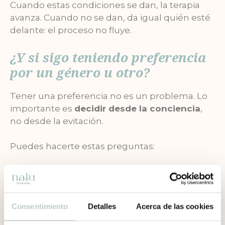
Cuando estas condiciones se dan, la terapia
avanza. Cuando no se dan, da igual quién esté
delante: el proceso no fluye.
¿Y si sigo teniendo preferencia
por un género u otro?
Tener una preferencia no es un problema. Lo
importante es
decidir desde la conciencia
,
no desde la evitación.
Puedes hacerte estas preguntas:
¿De dónde viene mi comodidad con un
psicólogo o psicóloga?
¿Qué experiencias personales están
Consentimiento
Detalles
Acerca de las cookies
influyendo en esta elección?
¿Esta preferencia me protege o me