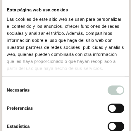
limita?
Esta página web usa cookies
¿Puedo estar abierta/o a probar y ver
Las cookies de este sitio web se usan para personalizar
cómo me siento realmente?
el contenido y los anuncios, ofrecer funciones de redes
sociales y analizar el tráfico. Además, compartimos
A veces pensamos que necesitamos algo…
información sobre el uso que haga del sitio web con
hasta que conocemos a un profesional y
nuestros partners de redes sociales, publicidad y análisis
descubrimos que nos hace sentir justo lo
web, quienes pueden combinarla con otra información
contrario a lo que imaginábamos.
que les haya proporcionado o que hayan recopilado a
partir del uso que haya hecho de sus servicios.
¿Entonces… importa o no
importa?
Selección
Necesarias
de
consentimiento
Preferencias
Estadística