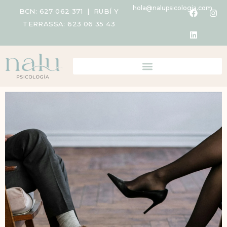
hola@nalupsicologia.com
BCN:
627 062 371
| RUBÍ Y
TERRASSA:
623 06 35 43