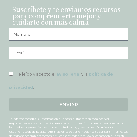
Suscríbete y te enviamos recursos
para comprenderte mejor y
cuidarte con más calma
He leído y acepto el
aviso legal
y la
política de
privacidad
.
ENVIAR
Te informamos que la información que nos facilitas será tratada por NALU,
responsable de la web, con el fin de enviarte información comercial relacionada con
los productos y servicios por los medios indicados, y se conservarán mientras el
usuario no se dé de baja. La legitimación se obtiene mediante tu consentimiento. Los
datos no se cederán a terceros sin tu consentimiento salvo en los casos en que exista