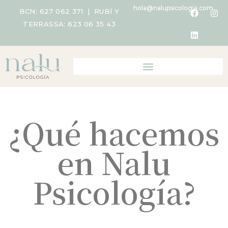
hola@nalupsicologia.com
BCN:
627 062 371
| RUBÍ Y
TERRASSA:
623 06 35 43
¿Qué hacemos
en Nalu
Psicología?