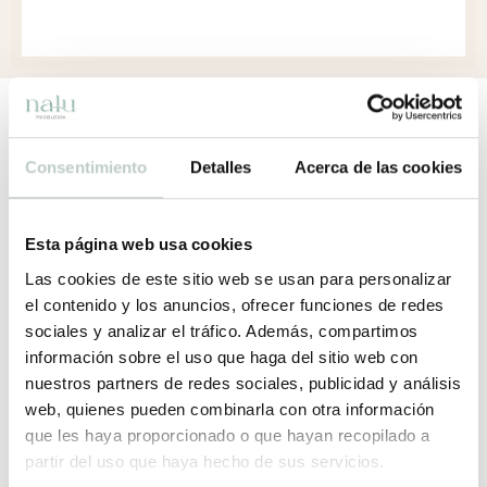
¿Eres profesional y
quieres derivar un caso?
Consentimiento
Detalles
Acerca de las cookies
ESCRÍBENOS
Esta página web usa cookies
Las cookies de este sitio web se usan para personalizar
el contenido y los anuncios, ofrecer funciones de redes
¿Necesitas empezar tu
sociales y analizar el tráfico. Además, compartimos
proceso terapéutico?
información sobre el uso que haga del sitio web con
nuestros partners de redes sociales, publicidad y análisis
web, quienes pueden combinarla con otra información
EMPIEZA AQUÍ
que les haya proporcionado o que hayan recopilado a
partir del uso que haya hecho de sus servicios.