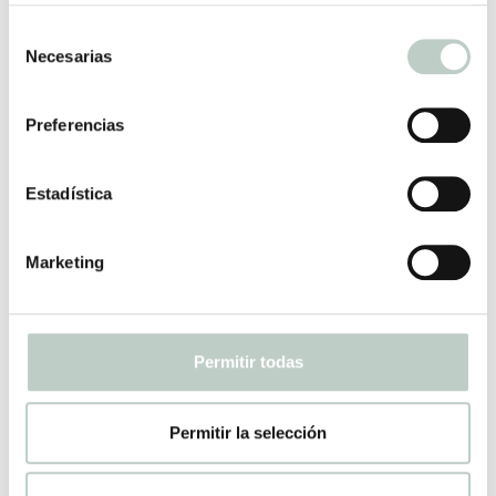
Selección
Necesarias
de
¿Por qué elegir Nalu
consentimiento
Psicología?
Preferencias
Estadística
Marketing
Psicoterapia relacional e
integradora
Permitir todas
Permitir la selección