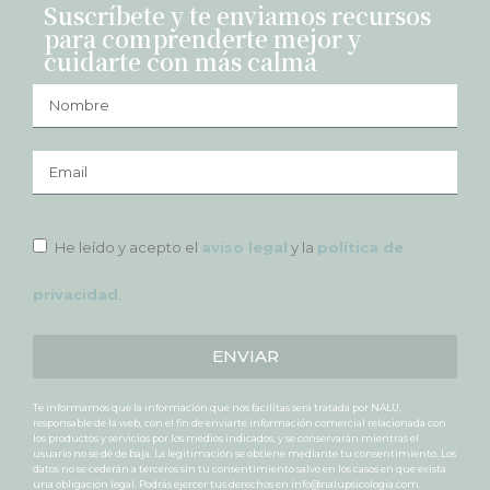
Suscríbete y te enviamos recursos
para comprenderte mejor y
cuidarte con más calma
He leído y acepto el
aviso legal
y la
política de
privacidad
.
ENVIAR
Te informamos que la información que nos facilitas será tratada por NALU,
responsable de la web, con el fin de enviarte información comercial relacionada con
los productos y servicios por los medios indicados, y se conservarán mientras el
usuario no se dé de baja. La legitimación se obtiene mediante tu consentimiento. Los
datos no se cederán a terceros sin tu consentimiento salvo en los casos en que exista
una obligación legal. Podrás ejercer tus derechos en info@nalupsicologia.com.