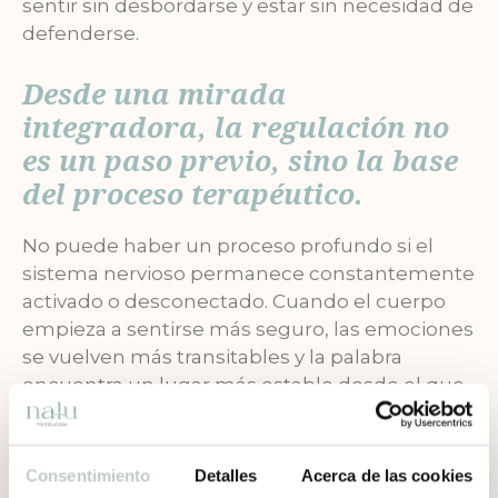
sentir sin desbordarse y estar sin necesidad de
defenderse.
Desde una mirada
integradora, la regulación no
es un paso previo, sino la base
del proceso terapéutico.
No puede haber un proceso profundo si el
sistema nervioso permanece constantemente
activado o desconectado. Cuando el cuerpo
empieza a sentirse más seguro, las emociones
se vuelven más transitables y la palabra
encuentra un lugar más estable desde el que
emerger.
Recuperar la seguridad no es
Consentimiento
Detalles
Acerca de las cookies