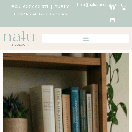
hola@nalupsicologia.com
BCN:
627 062 371
| RUBÍ Y
TERRASSA:
623 06 35 43