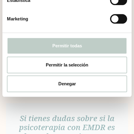
Estadística
Nalu Psicología
podemos acompañarte a
trabajar la regulación emocional desde una
mirada integradora, humana y profundamente
Marketing
sensible al trauma.
Permitir todas
Permitir la selección
Denegar
Si tienes dudas sobre si la
psicoterapia con EMDR es