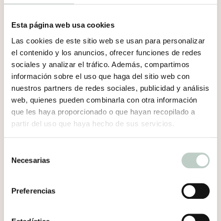
algo que se fuerce, sino algo
que se acompaña.
Esta página web usa cookies
Después de una experiencia traumática, el
Las cookies de este sitio web se usan para personalizar
el contenido y los anuncios, ofrecer funciones de redes
cuerpo no necesita explicaciones racionales
sociales y analizar el tráfico. Además, compartimos
sobre la seguridad. Necesita experiencias
información sobre el uso que haga del sitio web con
reales de seguridad, repetidas y sostenidas en
nuestros partners de redes sociales, publicidad y análisis
el tiempo.
web, quienes pueden combinarla con otra información
que les haya proporcionado o que hayan recopilado a
La terapia centrada en el cuerpo acompaña
partir del uso que haya hecho de sus servicios.
este proceso sin acelerar ni empujar,
respetando el ritmo y la historia de cada
Selección
persona. Se trata de recuperar, poco a poco, la
Necesarias
de
posibilidad de habitar el cuerpo con mayor
consentimiento
calma y presencia.
Preferencias
Si sientes que tu cuerpo sigue en alerta o que
las emociones te desbordan o te apagan, en