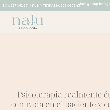
hola@nalupsicolog
BCN:
627 062 371
| RUBÍ Y TERRASSA:
623 06 35 43
Psicoterapia realmente ét
centrada en el paciente y 