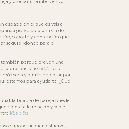
reja y diseñar una intervención
un espacio en el que os vais a
pañad@s. Se crea una vía de
ión, soporte y contención que
ar seguro, idóneo para el
 también porque prevén una
te la presencia de
hij@s
a su
 más sana y adulta de pasar por
quí estamos para ayudarte. ¿Qué
vidual, la terapia de pareja puede
ue afecte a la relación y sea el
entre
l@s
d@s
.
aso supone un gran esfuerzo,