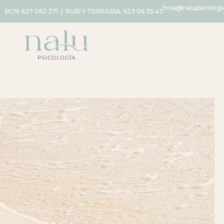
hola@nalupsicolog
BCN:
627 062 371
| RUBÍ Y TERRASSA:
623 06 35 43