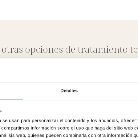
 otras opciones de tratamiento t
modalidades asistenciales que pueden ser interesantes para 
TERAPIA INDIVIDUAL
Detalles
TERAPIA DE GRUPO
s
b se usan para personalizar el contenido y los anuncios, ofrecer
s, compartimos información sobre el uso que haga del sitio web 
ESCUELA DE PADRES
 análisis web, quienes pueden combinarla con otra información q