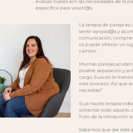
evaluar cuáles son las necesidades de la pa
específica para vosotr@s.
La terapia de pareja es 
sentir apoyad@s y acom
comunicación, comprens
os puede ofrecer un lug
cambio.
Muchas parejas acuden
posible separación y an
cargo, buscan la manera
este proceso. Así que a
necesitas?
Si ya hacéis terapia indi
solventar todo aquello q
fruto de la interacción 
Sabemos que dar este p