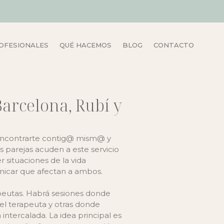
OFESIONALES
QUÉ HACEMOS
BLOG
CONTACTO
Barcelona, Rubí y
eencontrarte contig@ mism@ y
 parejas acuden a este servicio
 situaciones de la vida
nicar que afectan a ambos.
apeutas. Habrá sesiones donde
 el terapeuta y otras donde
ntercalada. La idea principal es