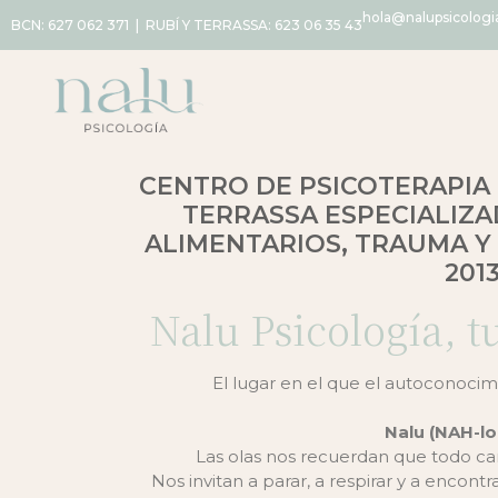
hola@nalupsicolog
BCN:
627 062 371
| RUBÍ Y TERRASSA:
623 06 35 43
CENTRO DE PSICOTERAPIA 
TERRASSA ESPECIALIZ
ALIMENTARIOS, TRAUMA Y
201
Nalu Psicología, t
El lugar en el que el autoconocimi
Nalu (NAH-lo
Las olas nos recuerdan que todo camb
Nos invitan a parar, a respirar y a encon