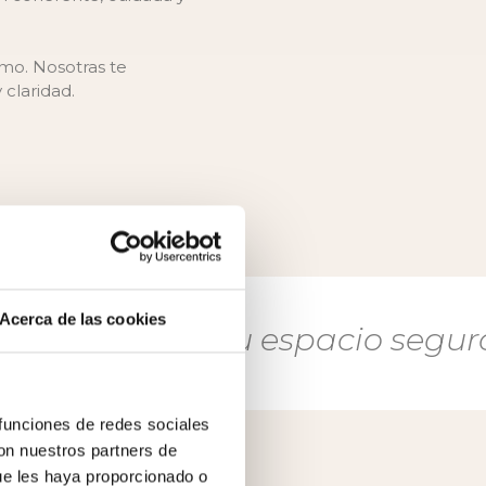
itmo. Nosotras te
claridad.
Acerca de las cookies
ogía,
tu espacio seguro
· Nalu P
 funciones de redes sociales
con nuestros partners de
ue les haya proporcionado o