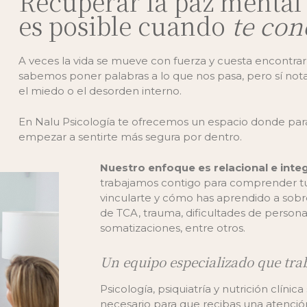
Recuperar la paz mental 
es posible cuando
te con
A veces la vida se mueve con fuerza y cuesta encontrar
sabemos poner palabras a lo que nos pasa, pero sí nota
el miedo o el desorden interno.
En Nalu Psicología te ofrecemos un espacio donde parar
empezar a sentirte más segura por dentro.
Nuestro enfoque es relacional e inte
trabajamos contigo para comprender tu
vincularte y cómo has aprendido a sob
de TCA, trauma, dificultades de persona
somatizaciones, entre otros.
Un equipo especializado que tra
Psicología, psiquiatría y nutrición clíni
necesario para que recibas una atenció