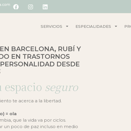
ia.com
SERVICIOS
ESPECIALIDADES
PR
EN BARCELONA, RUBÍ Y
ADO EN TRASTORNOS
 PERSONALIDAD DESDE
3
u espacio
seguro
ento te acerca a la libertad.
o) = ola
ia, que la vida va por ciclos.
trar un poco de paz incluso en medio