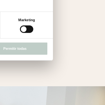
y te
Marketing
mos
Permitir todas