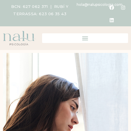
hola@nalupsicologia.com
BCN:
627 062 371
| RUBÍ Y
TERRASSA:
623 06 35 43