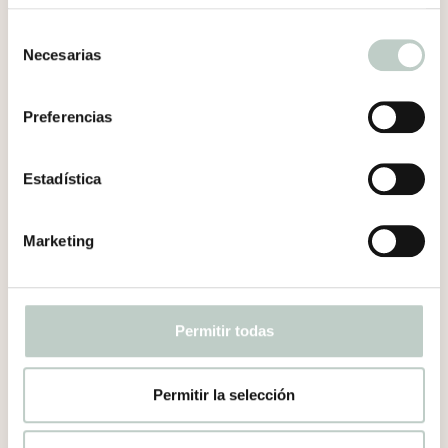
haces y anota todo aquello que siente
Selección
que pierdes en el presente al estar tan
Necesarias
de
pendiente del futuro.
consentimiento
Abre opciones: piensa o escribe al
menos 5 opciones más a aquello que te
Preferencias
diga tu mente que va a pasar. Pueden
ser opciones más positivas o neutras.
Estadística
Escritura terapéutica: lleva un registro en
un diario donde dediques un ratito al día
a escribir todas aquellas preocupaciones
Marketing
futuras. Puedes hacerlo cada día a la
misma hora, incluso ponerte una alarma
de inicio y de fin para definir un tiempo x
Permitir todas
que dedicarle a ello, por ejemplo 20
minutos al día. Ese serán tus 20 minutos
de preocupación. A partir de aquí cada
Permitir la selección
vez que vengan pensamientos sobre
futuro redirigirás tu mente a la próxima