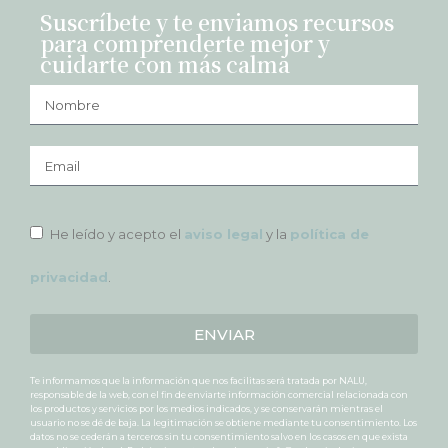
Suscríbete y te enviamos recursos
para comprenderte mejor y
cuidarte con más calma
He leído y acepto el
aviso legal
y la
política de
privacidad
.
ENVIAR
Te informamos que la información que nos facilitas será tratada por NALU,
responsable de la web, con el fin de enviarte información comercial relacionada con
los productos y servicios por los medios indicados, y se conservarán mientras el
usuario no se dé de baja. La legitimación se obtiene mediante tu consentimiento. Los
datos no se cederán a terceros sin tu consentimiento salvo en los casos en que exista