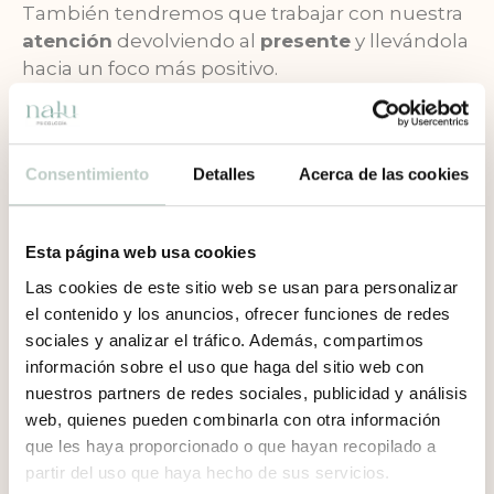
También tendremos que trabajar con nuestra
atención
devolviendo al
presente
y llevándola
hacia un foco más positivo.
Te voy a dar algunas ideas para trabajar en ello,
espero que te ayuden y te puedan servir. De
Consentimiento
Detalles
Acerca de las cookies
todas maneras, si ves que no te acaba de
funcionar o que no es suficiente para ti, te
recomiendo que consultes con un
Esta página web usa cookies
especialista. Puede que sea necesario trabajar
Las cookies de este sitio web se usan para personalizar
lo que haya de fondo. En Nalu psicología
el contenido y los anuncios, ofrecer funciones de redes
estaremos encantadas de ayudarte con ello y
sociales y analizar el tráfico. Además, compartimos
acompañarte en el proceso.
información sobre el uso que haga del sitio web con
nuestros partners de redes sociales, publicidad y análisis
Toma conciencia: anota cada vez que te
web, quienes pueden combinarla con otra información
des cuenta de que estás anticipando
que les haya proporcionado o que hayan recopilado a
negativamente durante el día. Al final del
partir del uso que haya hecho de sus servicios.
día date cuenta de cuántas veces lo