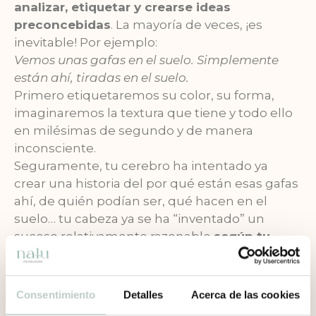
analizar, etiquetar y crearse ideas
preconcebidas
. La mayoría de veces, ¡es
inevitable! Por ejemplo:
Vemos unas gafas en el suelo. Simplemente
están ahí, tiradas en el suelo.
Primero etiquetaremos su color, su forma,
imaginaremos la textura que tiene y todo ello
en milésimas de segundo y de manera
inconsciente.
Seguramente, tu cerebro ha intentado ya
crear una historia del por qué están esas gafas
ahí, de quién podían ser, qué hacen en el
suelo… tu cabeza ya se ha “inventado” un
suceso relativamente razonable
según tu
juicio
para crear un sentido a aquel objeto
porqué siempre necesitamos respuestas y
necesitamos crearnos un “pequeño escudo”
Consentimiento
Detalles
Acerca de las cookies
en forma de
prejuicio
para prepararnos antes