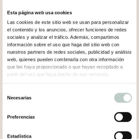
de lo que aquello pueda ser o nos pueda
pasar.
Esta página web usa cookies
Las cookies de este sitio web se usan para personalizar
¿Dónde pones el foco?
el contenido y los anuncios, ofrecer funciones de redes
Yo te invito a que veas
el mundo desde otra
sociales y analizar el tráfico. Además, compartimos
perspectiva
. Ante cualquier situación que
información sobre el uso que haga del sitio web con
puedas vivir con la otra persona. Reflexiona.
nuestros partners de redes sociales, publicidad y análisis
Piensa. ¿Qué pasa por su cabeza? ¿Qué siente?
web, quienes pueden combinarla con otra información
Te invito a que prestes atención a lo que
que les haya proporcionado o que hayan recopilado a
realmente tienes delante para ver las cosas
partir del uso que haya hecho de sus servicios.
como realmente son.
En cada paquete de galletas, hay mil sabores,
Selección
mil texturas, mil posibilidades. Simplemente
Necesarias
de
se trata de saber que cada uno tiene su propio
consentimiento
paquete, su propia experiencia y se trata de
Preferencias
coger una galleta y parar a observarla,
degustarla poco a poco y saber qué sabor
tiene para ti, qué sabor tiene para el otro. Mira
Estadística