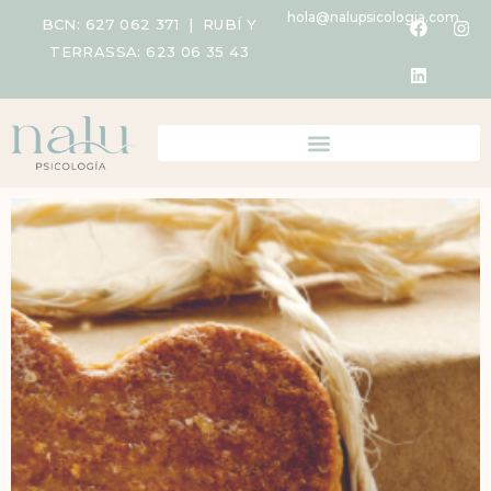
hola@nalupsicologia.com
BCN:
627 062 371
| RUBÍ Y
TERRASSA:
623 06 35 43